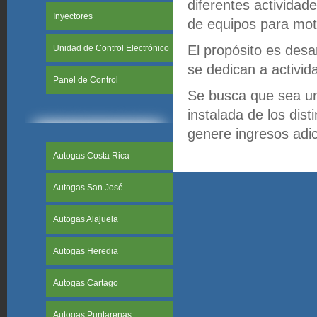
diferentes actividade
Inyectores
de equipos para mot
El propósito es desa
Unidad de Control Electrónico
se dedican a activi
Panel de Control
Se busca que sea un
instalada de los dis
genere ingresos adic
Autogas Costa Rica
Autogas San José
Autogas Alajuela
Autogas Heredia
Autogas Cartago
Autogas Puntarenas