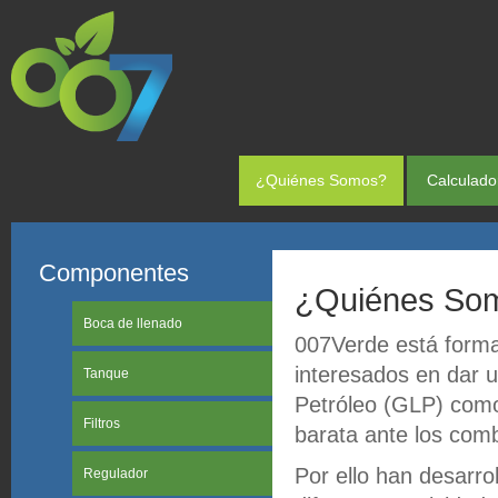
¿Quiénes Somos?
Calculado
Componentes
¿Quiénes So
Boca de llenado
007Verde está forma
interesados en dar 
Tanque
Petróleo (GLP) como
Filtros
barata ante los combu
Por ello han desarro
Regulador