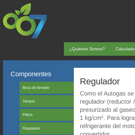
¿Quiénes Somos?
Calculado
Componentes
Regulador
Boca de llenado
Como el Autogas se g
regulador (reductor 
Tanque
presurizado al gase
Filtros
1 kg/cm². Para lograr
refrigerante del motor
Regulador
convertidor.