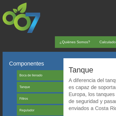
¿Quiénes Somos?
Calculado
Componentes
Tanque
Boca de llenado
A diferencia del tan
es capaz de soporta
Tanque
Europa, los tanques
Filtros
de seguridad y pasa
enviados a Costa Ric
Regulador