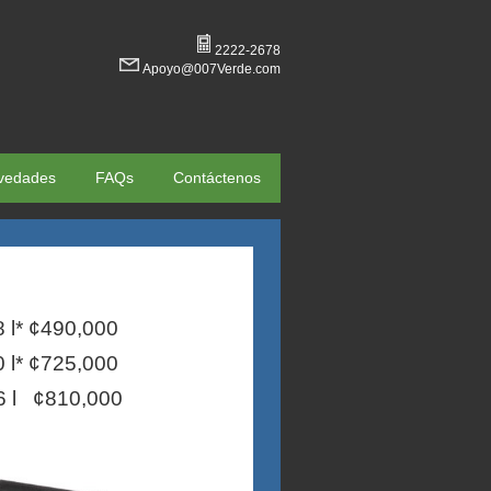
2222-2678
Apoyo@007Verde.com
vedades
FAQs
Contáctenos
8 l* ¢490,000
0 l* ¢725,000
06 l ¢810,000