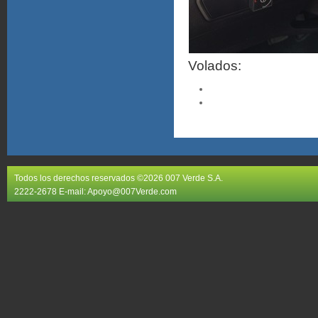
Volados:
Todos los derechos reservados ©2026 007 Verde S.A.
2222-2678 E-mail:
Apoyo@007Verde.com