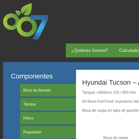
¿Quiénes Somos?
Calculado
Componentes
Hyundai Tucson –
Boca de llenado
Tanque: cilíndrico 315 / 854 mm
Kit Nevo Full Front: inyectores Va
Tanque
Boca de carga en tapa de gasoli
Filtros
Regulador
Boca de carga