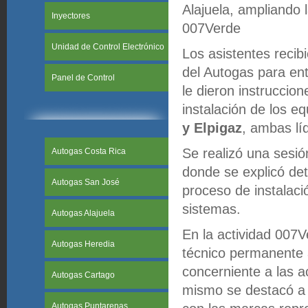
Alajuela, ampliando 
Inyectores
007Verde
Unidad de Control Electrónico
Los asistentes recib
del Autogas para ent
Panel de Control
le dieron instruccio
instalación de los e
y Elpigaz
, ambas lí
Se realizó una sesió
Autogas Costa Rica
donde se explicó de
Autogas San José
proceso de instalació
sistemas.
Autogas Alajuela
En la actividad 007
Autogas Heredia
técnico permanente a
concerniente a las a
Autogas Cartago
mismo se destacó a l
Autogas Puntarenas