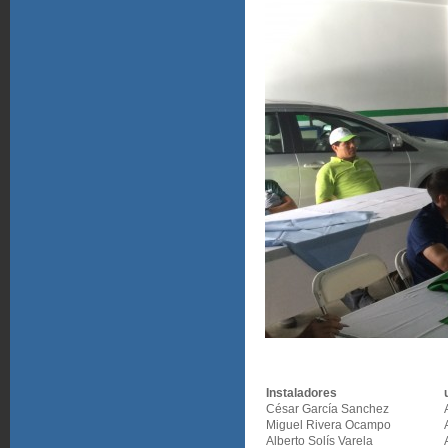
Instaladores
César García Sanchez
Miguel Rivera Ocampo
Alberto Solís Varela