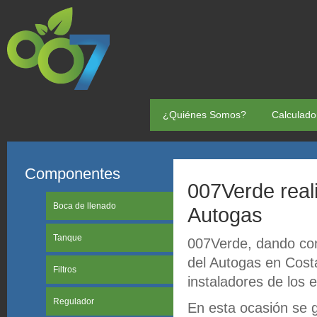
¿Quiénes Somos?
Calculado
Componentes
007Verde real
Boca de llenado
Autogas
Tanque
007Verde, dando cont
del Autogas en Costa
Filtros
instaladores de los 
Regulador
En esta ocasión se 