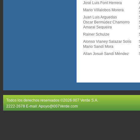
José Luis Font Herrera
Mario Villalobos Morera
Juan Luis Arguedas
Oscar Bermúdez Chamorro
Amaral Sequeira
Rainer Schulze
Alonso Vianey Salazar Solís
Mario Sandí Mora
Allan Josué Sandí Méndez
Todos los derechos reservados ©2026 007 Verde S.A.
2222-2678 E-mail:
Apoyo@007Verde.com